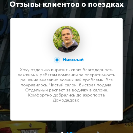
Отзывы клиентов о поездках
Акция!
Гурзуф ⇆ Коктебель
575 ₽
1150 ₽
1725 ₽
2300 ₽
Акция!
Кача ⇆ Коктебель
770 ₽
1540 ₽
2310 ₽
3080 ₽
Акция!
Николай
Красногвардейское ⇆
Хочу отдельно выразить свою благодарность
Коктебель
645 ₽
1290 ₽
1935 ₽
2580 ₽
вежливым ребятам компании за оперативность
Акция!
решение внезапно возникшей проблемы. Все
понравилось. Чистый салон, быстрая подача.
Отдельный респект за водичку в салоне.
Архипо-Осиповка ⇆
Комфортно добрались до аэропорта
Коктебель
1805 ₽
3610 ₽
5415 ₽
7220 ₽
Домодедово.
Акция!
Владиславовка ⇆
Коктебель
300 ₽
350 ₽
400 ₽
450 ₽
Акция!