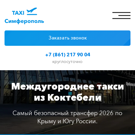
Заказать звонок
4 причины
+7 (861) 217 90 04
Цены на такси
круглосуточно
Классы автомобилей
Междугороднее такси
Отзывы
из Коктебели
Контакты
Самый безопасный трансфер 2026 по
Крыму и Югу России.