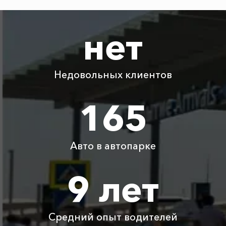
Ставрополь ⇆ Коктебель
3235 ₽
6470 ₽
9705 ₽
12940 ₽
Акция!
нет
Адлер ⇆ Коктебель
2350 ₽
4700 ₽
7050 ₽
9400 ₽
Акция!
Недовольных клиентов
Евпатория ⇆ Коктебель
1000 ₽
2000 ₽
3000 ₽
4000 ₽
Акция!
165
Ялта ⇆ Коктебель
600 ₽
1200 ₽
1800 ₽
2400 ₽
Акция!
Авто в автопарке
Геленджик ⇆ Коктебель
1750 ₽
3500 ₽
5250 ₽
7000 ₽
Акция!
9 лет
Туапсе ⇆ Коктебель
2190 ₽
4380 ₽
6570 ₽
8760 ₽
Акция!
Средний опыт водителей