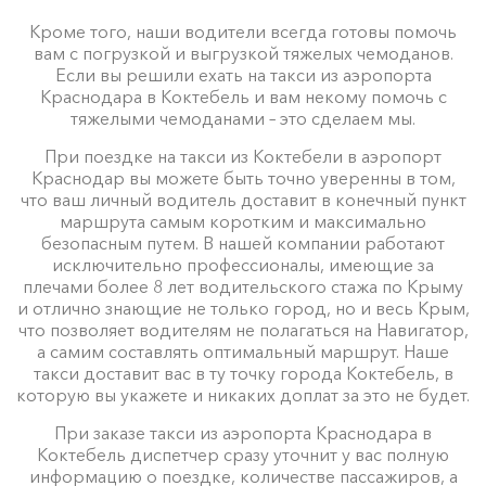
Кроме того, наши водители всегда готовы помочь
вам с погрузкой и выгрузкой тяжелых чемоданов.
Если вы решили ехать на такси из аэропорта
Приморский ⇆ Коктебель
350 ₽
700 ₽
1050 ₽
1400 ₽
Краснодара в Коктебель и вам некому помочь с
Акция!
тяжелыми чемоданами – это сделаем мы.
При поездке на такси из Коктебели в аэропорт
Краснодар вы можете быть точно уверенны в том,
что ваш личный водитель доставит в конечный пункт
Лермонтово ⇆ Коктебель
1935 ₽
3870 ₽
5805 ₽
7740 ₽
маршрута самым коротким и максимально
Акция!
безопасным путем. В нашей компании работают
исключительно профессионалы, имеющие за
плечами более 8 лет водительского стажа по Крыму
и отлично знающие не только город, но и весь Крым,
Цены по акции ограничены количеством свободных
что позволяет водителям не полагаться на Навигатор,
автомобилей. Точную цену вам сообщит менеджер
а самим составлять оптимальный маршрут. Наше
при заказе.
такси доставит вас в ту точку города Коктебель, в
которую вы укажете и никаких доплат за это не будет.
При заказе такси из аэропорта Краснодара в
Коктебель диспетчер сразу уточнит у вас полную
информацию о поездке, количестве пассажиров, а