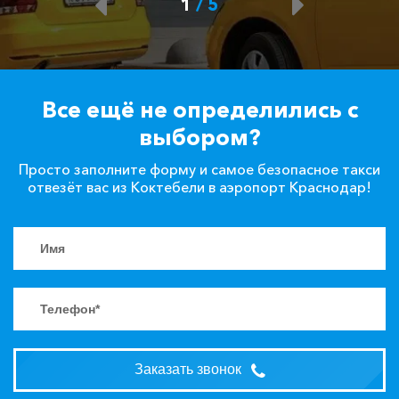
1
/
5
Морское ⇆ Коктебель
250 ₽
500 ₽
750 ₽
1000 ₽
Акция!
Все ещё не определились с
Черноморское ⇆
Коктебель
1280 ₽
2560 ₽
3840 ₽
5120 ₽
выбором?
Акция!
Просто заполните форму и самое безопасное такси
отвезёт вас из Коктебели в аэропорт Краснодар!
Витязево ⇆ Коктебель
1135 ₽
2270 ₽
3405 ₽
4540 ₽
Акция!
Сукко ⇆ Коктебель
1245 ₽
2490 ₽
3735 ₽
4980 ₽
Акция!
Партенит ⇆ Коктебель
895 ₽
1790 ₽
2685 ₽
3580 ₽
Акция!
Заказать звонок
Голубицкая ⇆ Коктебель
3000 ₽
6000 ₽
9000 ₽
12000 ₽