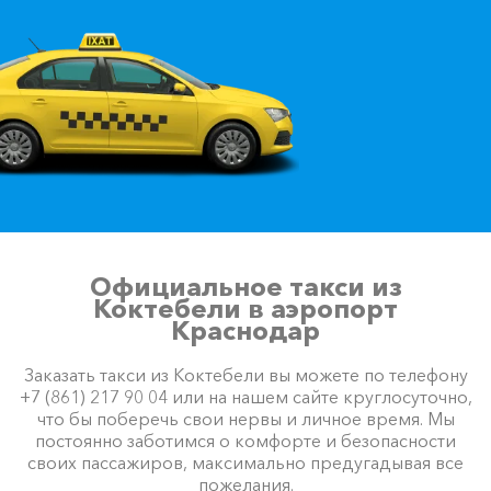
Акция!
Новоозерное ⇆
Коктебель
1065 ₽
2130 ₽
3195 ₽
4260 ₽
Акция!
Хоста ⇆ Коктебель
2835 ₽
5670 ₽
8505 ₽
11340 ₽
Акция!
Чайка ⇆ Коктебель
620 ₽
1240 ₽
1860 ₽
2480 ₽
Акция!
Официальное такси из
Коктебели в аэропорт
Краснодар
Балаклава ⇆ Коктебель
1000 ₽
2000 ₽
3000 ₽
4000 ₽
Акция!
Заказать такси из Коктебели вы можете по телефону
+7 (861) 217 90 04 или на нашем сайте круглосуточно,
что бы поберечь свои нервы и личное время. Мы
Красная Поляна ⇆
постоянно заботимся о комфорте и безопасности
Коктебель
3090 ₽
6180 ₽
9270 ₽
12360 ₽
своих пассажиров, максимально предугадывая все
Акция!
пожелания.