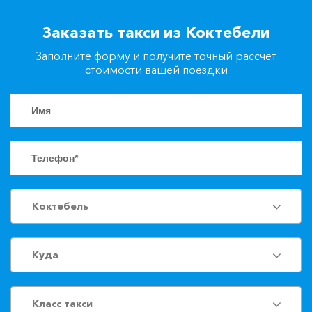
+7(861)217-90-04
Заказать такси из Коктебели
Заполните форму и получите точный рассчет
Заказать такси
стоимости вашей поездки
Коктебель
Куда
Класс такси