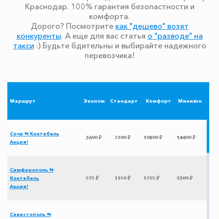
Краснодар. 100% гарантия безопастности и
комфорта.
Дорого? Посмотрите
как "дешево" возят
конкуренты
. А еще для вас статья
о "разводе" на
такси
:) Будьте бдительны и выбирайте надежного
перевозчика!
Маршрут
Эконом
Стандарт
Комфорт
Минивэн
Сочи ⇆ Коктебель
3600 ₽
7200 ₽
10800 ₽
14400 ₽
Акция!
Симферополь ⇆
Коктебель
575 ₽
1150 ₽
1725 ₽
2300 ₽
Акция!
Севастополь ⇆